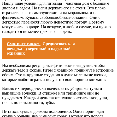
Наилучшие условия для питомца – частный дом с большим
двором и садом. На цепи держать его не стоит. Это плохо
отразится на его самочувствии: и на моральном, и на
физическом. Кувасы свободолюбивые создания. Они с
легкостью переносят любую ненастную погоду. Поэтому
могут жить во дворе. На воздухе, в любом случае, им нужно
находиться не менее трех часов в день.
Смотрите также:
Среднеазиатская
овчарка - уверенный и надежный
охранник
Им необходимы регулярные физические нагрузки, чтобы
держать тело в форме. Игры с хозяином поднимут настроение
обоим. Столь крупные создания в душе маленькие щенки,
которые любят играть и получать свою порцию внимания.
Важно их периодически вычесывать, убирая колтуны и
выпавшие волоски. В стрижке или тримминге они не
нуждаются. Каждый день также нужно чистить глаза, уши,
нос и, по возможности, зубы.
Питаться кувасы должны полноценно. Одна порция еды
обычно больше, чем у многих собак. Потому что порода