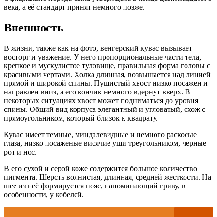
века, а её стандарт принят немного позже.
Внешность
В жизни, также как на фото, венгерский кувас вызывает
восторг и уважение. У него пропорциональные части тела,
крепкое и мускулистое туловище, правильная форма головы с
красивыми чертами. Холка длинная, возвышается над линией
прямой и широкой спины. Пушистый хвост низко посажен и
направлен вниз, а его кончик немного вдернут вверх. В
некоторых ситуациях хвост может подниматься до уровня
спины. Общий вид корпуса элегантный и угловатый, схож с
прямоугольником, который близок к квадрату.
Кувас имеет темные, миндалевидные и немного раскосые
глаза, низко посаженые висячие уши треугольником, черные
рот и нос.
В его сухой и серой коже содержится большое количество
пигмента. Шерсть волнистая, длинная, средней жесткости. На
шее из неё формируется пояс, напоминающий гриву, в
особенности, у кобелей.