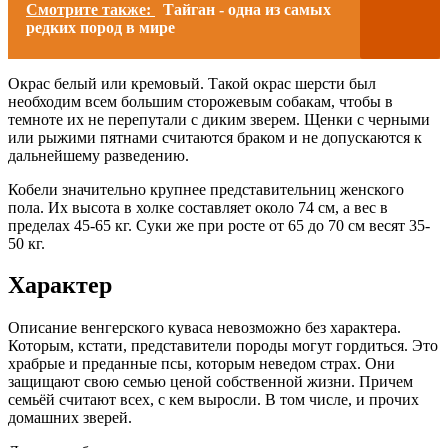
Смотрите также:
Тайган - одна из самых
редких пород в мире
Окрас белый или кремовый. Такой окрас шерсти был
необходим всем большим сторожевым собакам, чтобы в
темноте их не перепутали с диким зверем. Щенки с черными
или рыжими пятнами считаются браком и не допускаются к
дальнейшему разведению.
Кобели значительно крупнее представительниц женского
пола. Их высота в холке составляет около 74 см, а вес в
пределах 45-65 кг. Суки же при росте от 65 до 70 см весят 35-
50 кг.
Характер
Описание венгерского куваса невозможно без характера.
Которым, кстати, представители породы могут гордиться. Это
храбрые и преданные псы, которым неведом страх. Они
защищают свою семью ценой собственной жизни. Причем
семьёй считают всех, с кем выросли. В том числе, и прочих
домашних зверей.