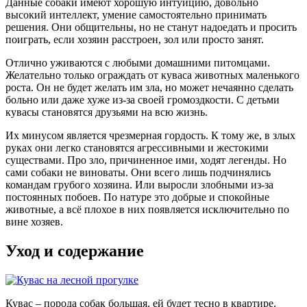
Данные собаки имеют хорошую интуицию, довольно
высокий интеллект, умение самостоятельно принимать
решения. Они общительны, но не станут надоедать и просить
поиграть, если хозяин расстроен, зол или просто занят.
Отлично уживаются с любыми домашними питомцами.
Желательно только ограждать от куваса животных маленького
роста. Он не будет желать им зла, но может нечаянно сделать
больно или даже хуже из-за своей громоздкости. С детьми
кувасы становятся друзьями на всю жизнь.
Их минусом является чрезмерная гордость. К тому же, в злых
руках они легко становятся агрессивными и жестокими
существами. Про зло, причиненное ими, ходят легенды. Но
сами собаки не виноваты. Они всего лишь подчинялись
командам грубого хозяина. Или выросли злобными из-за
постоянных побоев. По натуре это добрые и спокойные
животные, а всё плохое в них появляется исключительно по
вине хозяев.
Уход и содержание
Кувас – порода собак большая, ей будет тесно в квартире.